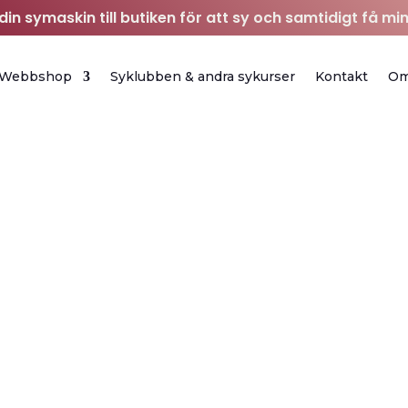
in symaskin till butiken för att sy och samtidigt få min
Webbshop
Syklubben & andra sykurser
Kontakt
O