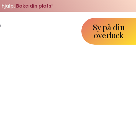
 hjälp.
Boka din plats!
Sy på din
m
overlock