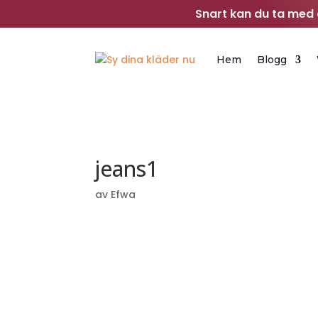
Snart kan du ta med d
Hem
Blogg
jeans1
av
Efwa