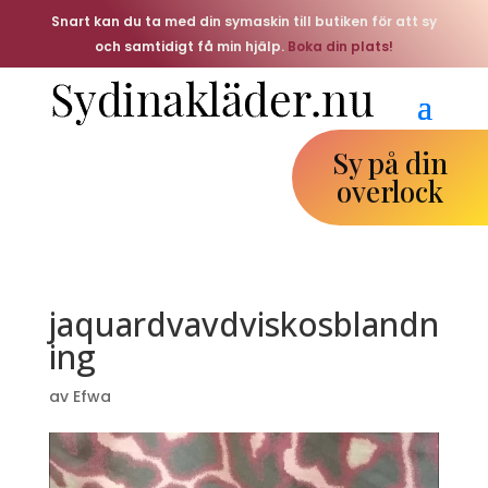
Snart kan du ta med din symaskin till butiken för att sy
och samtidigt få min hjälp.
Boka din plats!
Sy på din
overlock
jaquardvavdviskosblandn
ing
av
Efwa