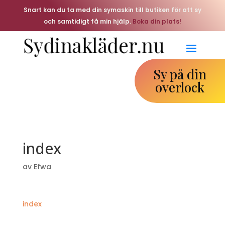
Snart kan du ta med din symaskin till butiken för att sy
och samtidigt få min hjälp.
Boka din plats!
Sy på din
overlock
index
av
Efwa
index