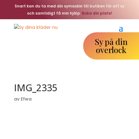
Snart kan du ta med din symaskin till butiken för att sy
och samtidigt få min hjälp.
Boka din plats!
Sy på din
overlock
IMG_2335
av
Efwa