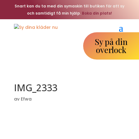
Snart kan du ta med din symaskin till butiken för att sy
och samtidigt få min hjälp.
Boka din plats!
Sy på din
overlock
IMG_2333
av
Efwa