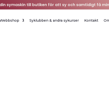
in symaskin till butiken för att sy och samtidigt få min
Webbshop
Syklubben & andra sykurser
Kontakt
O