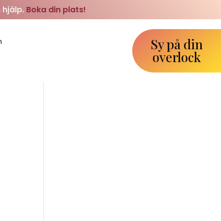
 hjälp.
Boka din plats!
Sy på din
m
overlock