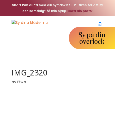
Snart kan du ta med din symaskin till butiken för att sy
och samtidigt få min hjälp.
Boka din plats!
Sy på din
overlock
IMG_2320
av
Efwa