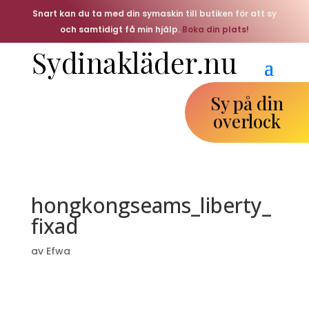
Snart kan du ta med din symaskin till butiken för att sy
och samtidigt få min hjälp.
Boka din plats!
Sy på din
overlock
hongkongseams_liberty_
fixad
av
Efwa