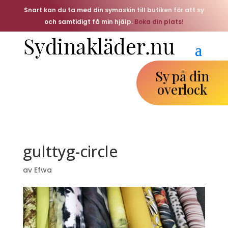
Snart kan du ta med din symaskin till butiken för att sy
och samtidigt få min hjälp.
Boka din plats!
Sy på din
overlock
gulttyg-circle
av
Efwa