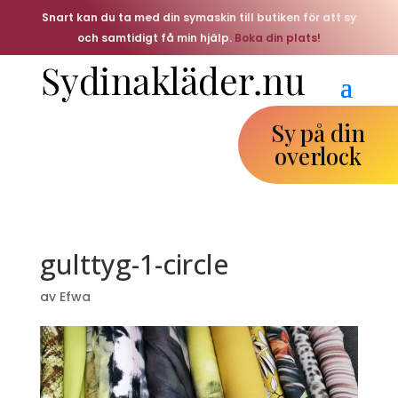
Snart kan du ta med din symaskin till butiken för att sy
och samtidigt få min hjälp.
Boka din plats!
Sy på din
overlock
gulttyg-1-circle
av
Efwa