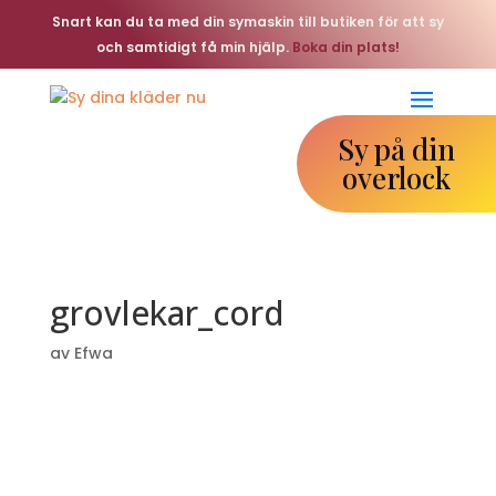
Snart kan du ta med din symaskin till butiken för att sy
och samtidigt få min hjälp.
Boka din plats!
Sy på din
overlock
grovlekar_cord
av
Efwa