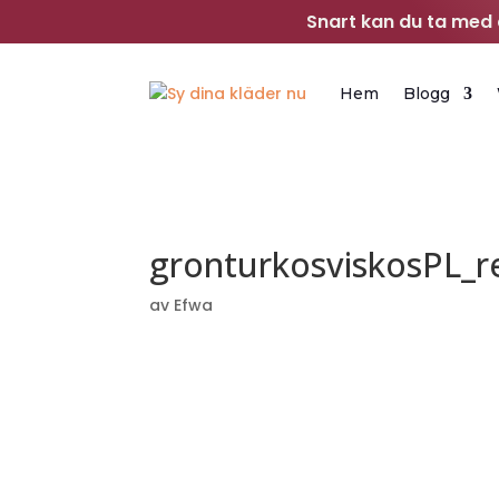
Snart kan du ta med d
Hem
Blogg
gronturkosviskosPL_r
av
Efwa