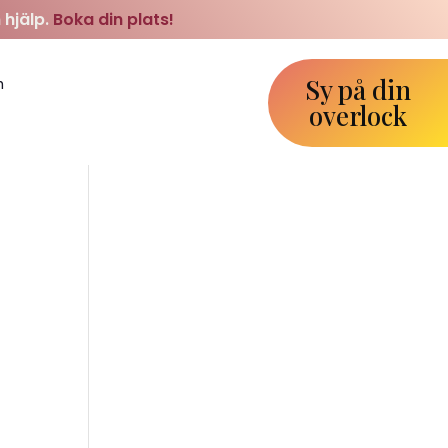
 hjälp.
Boka din plats!
Sy på din
m
overlock