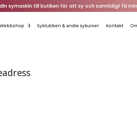
in symaskin till butiken för att sy och samtidigt få min
Webbshop
Syklubben & andra sykurser
Kontakt
O
eadress