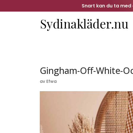
Snart kan du ta med d
Gingham-Off-White-Oc
av
Efwa