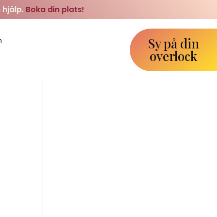
 hjälp.
Boka din plats!
Sy på din
m
overlock