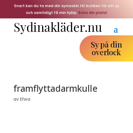
Snart kan du ta med din symaskin till butiken för att sy
och samtidigt få min hjälp.
Boka din plats!
Sy på din
overlock
framflyttadarmkulle
av
Efwa