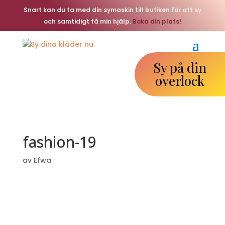
Snart kan du ta med din symaskin till butiken för att sy
och samtidigt få min hjälp.
Boka din plats!
Sy på din
overlock
fashion-19
av
Efwa