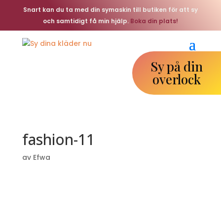
Snart kan du ta med din symaskin till butiken för att sy
och samtidigt få min hjälp.
Boka din plats!
Sy på din
overlock
fashion-11
av
Efwa