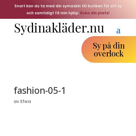
Snart kan du ta med din symaskin till butiken för att sy
och samtidigt få min hjälp.
Boka din plats!
Sy på din
overlock
fashion-05-1
av
Efwa