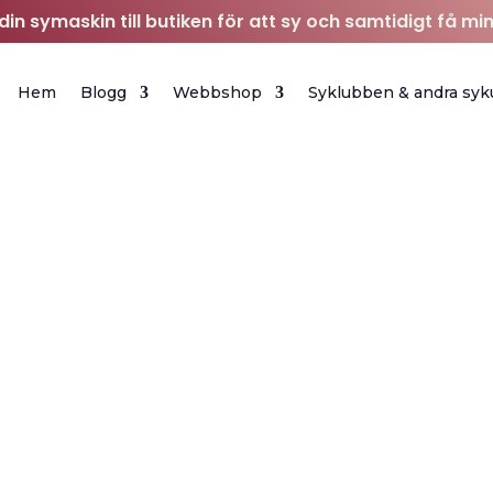
in symaskin till butiken för att sy och samtidigt få min
Hem
Blogg
Webbshop
Syklubben & andra syk