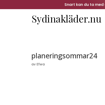
Snart kan du ta med d
planeringsommar24
av
Efwa