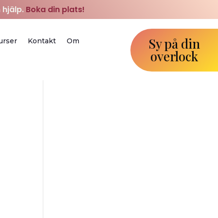
 hjälp.
Boka din plats!
Sy på din
urser
Kontakt
Om
overlock