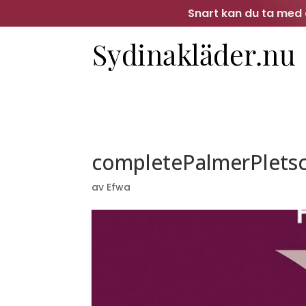
Snart kan du ta med d
completePalmerPlets
av
Efwa