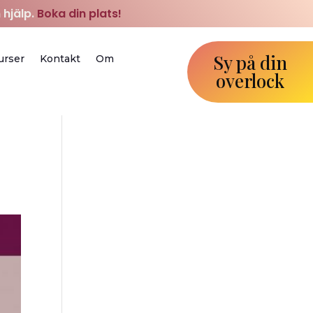
 hjälp.
Boka din plats!
Sy på din
urser
Kontakt
Om
overlock