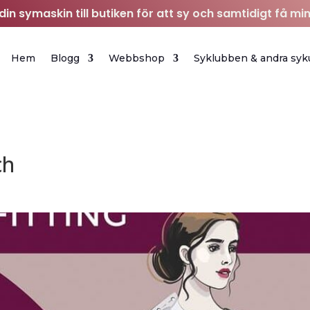
in symaskin till butiken för att sy och samtidigt få min
Hem
Blogg
Webbshop
Syklubben & andra syk
ch