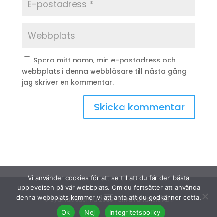
Spara mitt namn, min e-postadress och
webbplats i denna webbläsare till nästa gång
jag skriver en kommentar.
Vi använder cookies för att se till att du får den bästa
upplevelsen på vår webbplats. Om du fortsätter att använda
denna webbplats kommer vi att anta att du godkänner detta.
© Sydinakläder.nu 2026 | Efwa i Lindhult AB |
Ok
Nej
Integritetspolicy