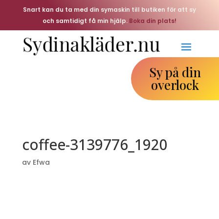
Snart kan du ta med din symaskin till butiken för att sy
och samtidigt få min hjälp.
Boka din plats!
Sy på din
overlock
coffee-3139776_1920
av
Efwa