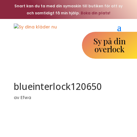
Snart kan du ta med din symaskin till butiken för att sy
och samtidigt få min hjälp.
Boka din plats!
Sy på din
overlock
blueinterlock120650
av
Efwa