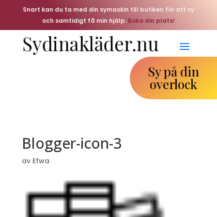
Snart kan du ta med din symaskin till butiken för att sy
och samtidigt få min hjälp.
Boka din plats!
Sy på din
overlock
Blogger-icon-3
av
Efwa