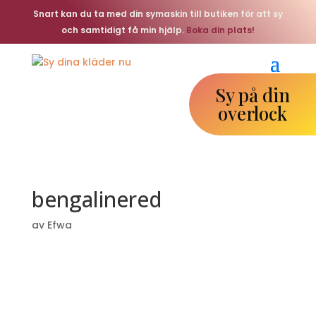
Snart kan du ta med din symaskin till butiken för att sy
och samtidigt få min hjälp.
Boka din plats!
Sy på din
overlock
bengalinered
av
Efwa