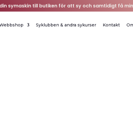
in symaskin till butiken för att sy och samtidigt få min
Webbshop
Syklubben & andra sykurser
Kontakt
O