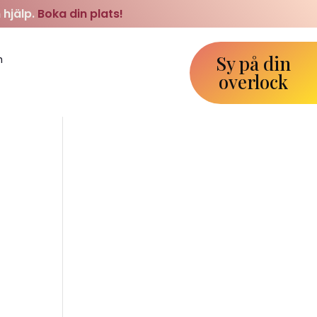
 hjälp.
Boka din plats!
Sy på din
m
overlock