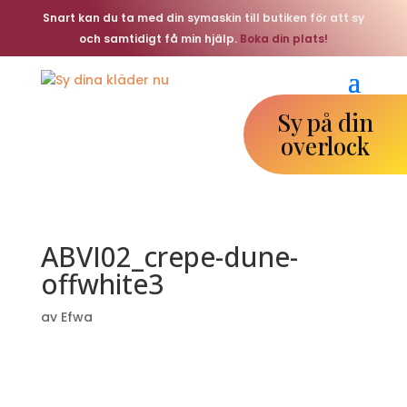
Snart kan du ta med din symaskin till butiken för att sy
och samtidigt få min hjälp.
Boka din plats!
Sy på din
overlock
ABVI02_crepe-dune-
offwhite3
av
Efwa