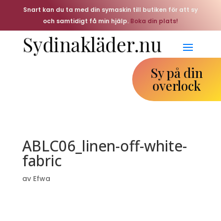
Snart kan du ta med din symaskin till butiken för att sy
och samtidigt få min hjälp.
Boka din plats!
Sy på din
overlock
ABLC06_linen-off-white-
fabric
av
Efwa