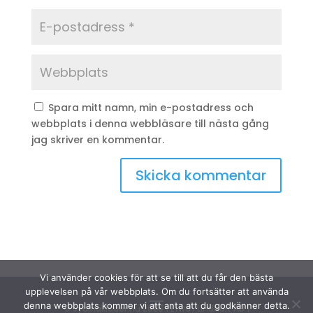
Spara mitt namn, min e-postadress och
webbplats i denna webbläsare till nästa gång
jag skriver en kommentar.
Vi använder cookies för att se till att du får den bästa
upplevelsen på vår webbplats. Om du fortsätter att använda
denna webbplats kommer vi att anta att du godkänner detta.
© Sydinakläder.nu 2026 | Efwa i Lindhult AB |