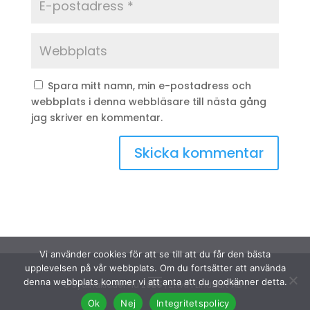
Spara mitt namn, min e-postadress och
webbplats i denna webbläsare till nästa gång
jag skriver en kommentar.
Vi använder cookies för att se till att du får den bästa
upplevelsen på vår webbplats. Om du fortsätter att använda
denna webbplats kommer vi att anta att du godkänner detta.
© Sydinakläder.nu 2026 | Efwa i Lindhult AB |
Ok
Nej
Integritetspolicy