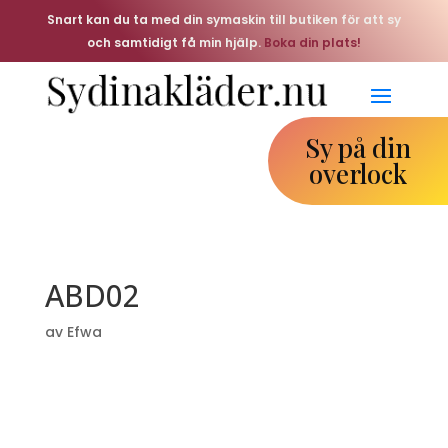
Snart kan du ta med din symaskin till butiken för att sy
och samtidigt få min hjälp.
Boka din plats!
Sy på din
overlock
ABD02
av
Efwa