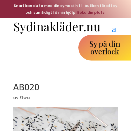
Snart kan du ta med din symaskin till butiken för att sy
och samtidigt få min hjälp.
Boka din plats!
Sy på din
overlock
AB020
av
Efwa