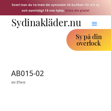
Snart kan du ta med din symaskin till butiken för att sy
och samtidigt få min hjälp.
Boka din plats!
Sy på din
overlock
AB015-02
av
Efwa