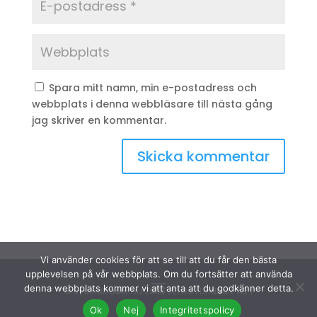
Spara mitt namn, min e-postadress och
webbplats i denna webbläsare till nästa gång
jag skriver en kommentar.
Vi använder cookies för att se till att du får den bästa
upplevelsen på vår webbplats. Om du fortsätter att använda
denna webbplats kommer vi att anta att du godkänner detta.
© Sydinakläder.nu 2026 | Efwa i Lindhult AB |
Ok
Nej
Integritetspolicy