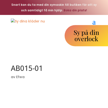
Snart kan du ta med din symaskin till butiken för att sy
och samtidigt få min hjälp.
Boka din plats!
Sy på din
overlock
AB015-01
av
Efwa