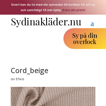
Snart kan du ta med din symaskin till butiken för att sy
och samtidigt få min hjälp.
Boka din plats!
Sy på din
overlock
Cord_beige
av
Efwa