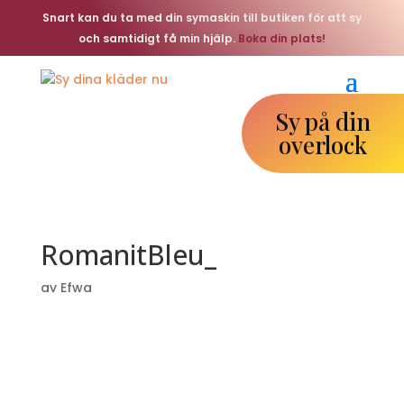
Snart kan du ta med din symaskin till butiken för att sy
och samtidigt få min hjälp.
Boka din plats!
Sy på din
overlock
RomanitBleu_
av
Efwa