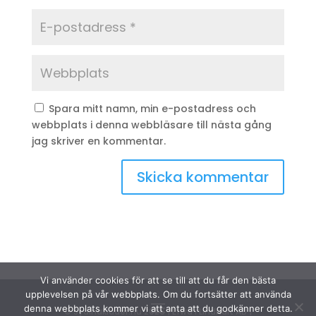
Spara mitt namn, min e-postadress och
webbplats i denna webbläsare till nästa gång
jag skriver en kommentar.
Vi använder cookies för att se till att du får den bästa
upplevelsen på vår webbplats. Om du fortsätter att använda
denna webbplats kommer vi att anta att du godkänner detta.
© Sydinakläder.nu 2026 | Efwa i Lindhult AB |