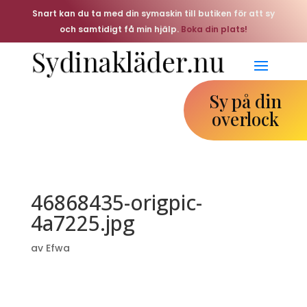
Snart kan du ta med din symaskin till butiken för att sy
och samtidigt få min hjälp.
Boka din plats!
Sy på din
overlock
46868435-origpic-
4a7225.jpg
av
Efwa