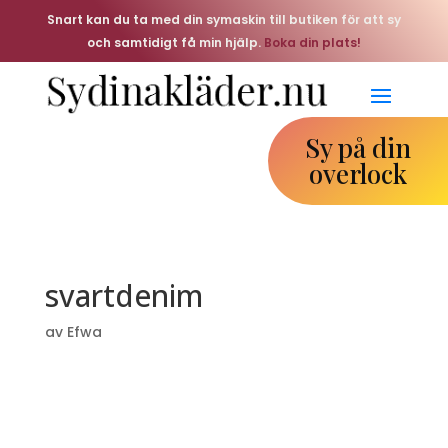
Snart kan du ta med din symaskin till butiken för att sy
och samtidigt få min hjälp.
Boka din plats!
Sy på din
overlock
svartdenim
av
Efwa