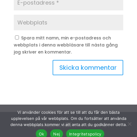
Spara mitt namn, min e-postadress och
webbplats i denna webbläsare till nästa gång
jag skriver en kommentar.
Vi använder cookies för att se till att du får den bästa
upplevelsen på vår webbplats. Om du fortsätter att använda
denna webbplats kommer vi att anta att du godkänner detta.
© Sydinakläder.nu 2026 | Efwa i Lindhult AB |
Ok
Nej
Integritetspolicy