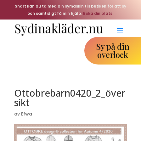
Snart kan du ta med din symaskin till butiken för att sy
och samtidigt få min hjälp.
Boka din plats!
Sy på din
overlock
Ottobrebarn0420_2_över
sikt
av
Efwa