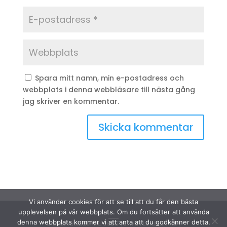
Spara mitt namn, min e-postadress och
webbplats i denna webbläsare till nästa gång
jag skriver en kommentar.
Vi använder cookies för att se till att du får den bästa
upplevelsen på vår webbplats. Om du fortsätter att använda
denna webbplats kommer vi att anta att du godkänner detta.
© Sydinakläder.nu 2026 | Efwa i Lindhult AB |