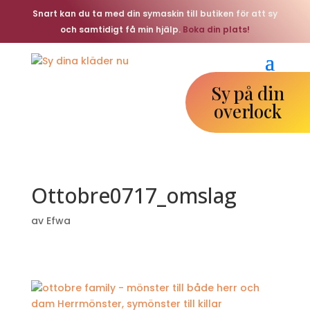
Snart kan du ta med din symaskin till butiken för att sy
och samtidigt få min hjälp.
Boka din plats!
Sy på din
overlock
Ottobre0717_omslag
av
Efwa