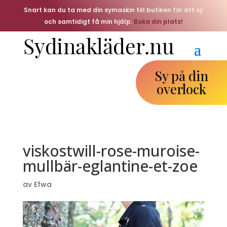
Snart kan du ta med din symaskin till butiken för att sy
och samtidigt få min hjälp.
Boka din plats!
Sy på din
overlock
viskostwill-rose-muroise-
mullbär-eglantine-et-zoe
av
Efwa