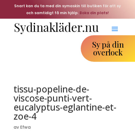
Snart kan du ta med din symaskin till butiken för att sy
och samtidigt få min hjälp.
Boka din plats!
Sy på din
overlock
tissu-popeline-de-
viscose-punti-vert-
eucalyptus-eglantine-et-
zoe-4
av
Efwa