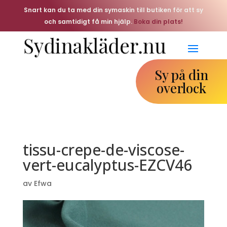
Snart kan du ta med din symaskin till butiken för att sy
och samtidigt få min hjälp.
Boka din plats!
Sy på din
overlock
tissu-crepe-de-viscose-
vert-eucalyptus-EZCV46
av
Efwa