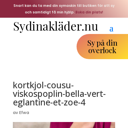
Snart kan du ta med din symaskin till butiken för att sy
och samtidigt få min hjälp.
Boka din plats!
Sy på din
overlock
kortkjol-cousu-
viskospoplin-bella-vert-
eglantine-et-zoe-4
av
Efwa