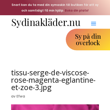
Snart kan du ta med din symaskin till butiken för att sy
och samtidigt få min hjälp.
Boka din plats!
Sy på din
overlock
tissu-serge-de-viscose-
rose-magenta-eglantine-
et-zoe-3.jpg
av
Efwa