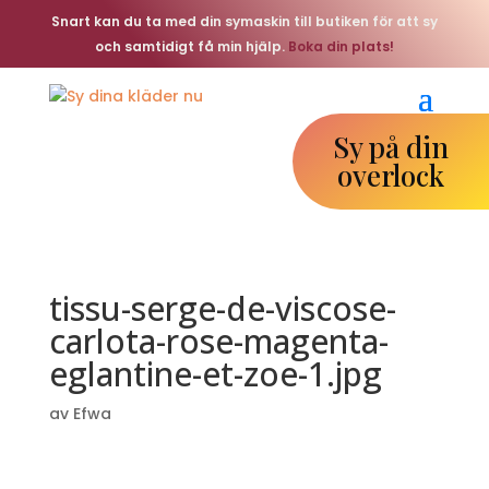
Snart kan du ta med din symaskin till butiken för att sy
och samtidigt få min hjälp.
Boka din plats!
Sy på din
overlock
tissu-serge-de-viscose-
carlota-rose-magenta-
eglantine-et-zoe-1.jpg
av
Efwa