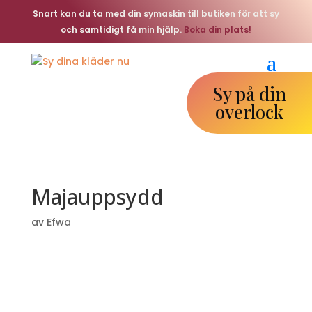
Snart kan du ta med din symaskin till butiken för att sy
och samtidigt få min hjälp.
Boka din plats!
Sy på din
overlock
Majauppsydd
av
Efwa