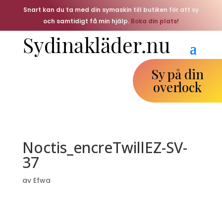
Snart kan du ta med din symaskin till butiken för att sy
och samtidigt få min hjälp.
Boka din plats!
Sy på din
overlock
Noctis_encreTwillEZ-SV-
37
av
Efwa