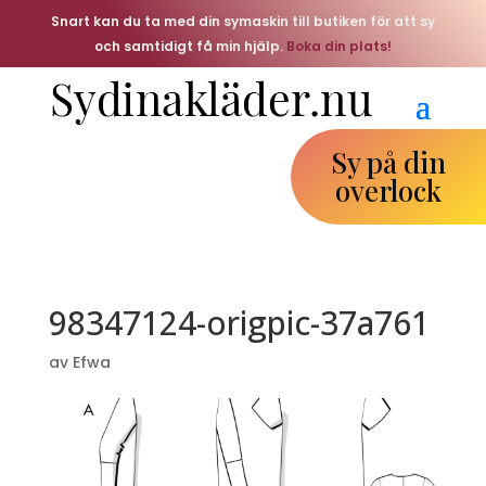
Snart kan du ta med din symaskin till butiken för att sy
och samtidigt få min hjälp.
Boka din plats!
Sy på din
overlock
98347124-origpic-37a761
av
Efwa