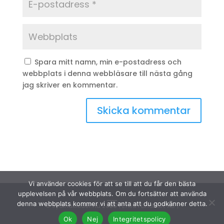
Spara mitt namn, min e-postadress och
webbplats i denna webbläsare till nästa gång
jag skriver en kommentar.
Vi använder cookies för att se till att du får den bästa
upplevelsen på vår webbplats. Om du fortsätter att använda
denna webbplats kommer vi att anta att du godkänner detta.
© Sydinakläder.nu 2026 | Efwa i Lindhult AB |
Ok
Nej
Integritetspolicy