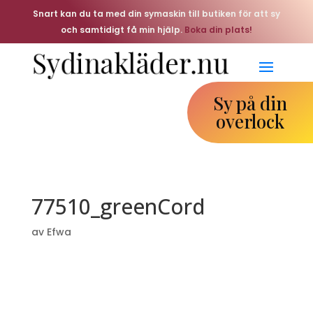
Snart kan du ta med din symaskin till butiken för att sy
och samtidigt få min hjälp.
Boka din plats!
Sy på din
overlock
77510_greenCord
av
Efwa