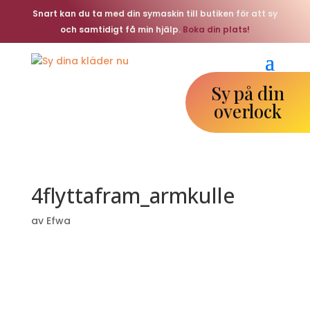
Snart kan du ta med din symaskin till butiken för att sy
och samtidigt få min hjälp.
Boka din plats!
Sy på din
overlock
4flyttafram_armkulle
av
Efwa