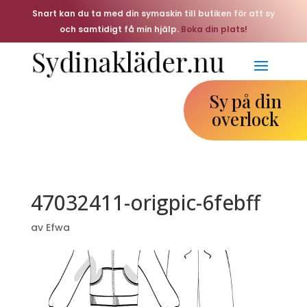
Snart kan du ta med din symaskin till butiken för att sy
och samtidigt få min hjälp.
Boka din plats!
Sy på din
overlock
47032411-origpic-6febff
av
Efwa