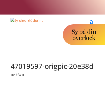
Boka din plats!
Sy på din
overlock
47019597-origpic-20e38d
av
Efwa